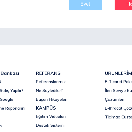
Ha
i Bankası
REFERANS
ÜRÜNLERİM
ü
Referanslarımız
E-Ticaret Pake
Satış Yapılır?
Ne Söylediler?
İleri Seviye Bu
i Google
Başarı Hikayeleri
Çözümleri
KAMPÜS
me Raporlarını
E-İhracat Çöz
Eğitim Videoları
Ticimax Cust
Destek Sistemi
n