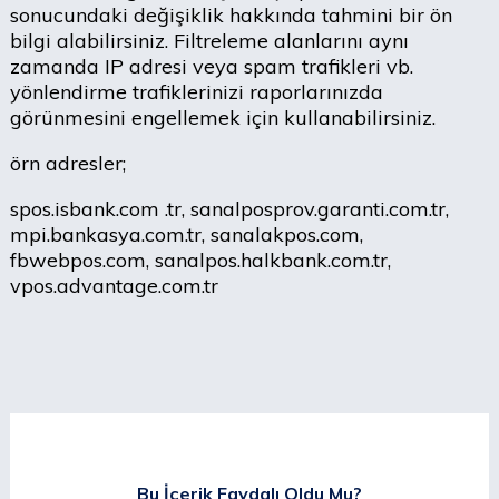
sonucundaki değişiklik hakkında tahmini bir ön
bilgi alabilirsiniz. Filtreleme alanlarını aynı
zamanda IP adresi veya spam trafikleri vb.
yönlendirme trafiklerinizi raporlarınızda
görünmesini engellemek için kullanabilirsiniz.
örn adresler;
spos.isbank.com .tr, sanalposprov.garanti.com.tr,
mpi.bankasya.com.tr, sanalakpos.com,
fbwebpos.com, sanalpos.halkbank.com.tr,
vpos.advantage.com.tr
Bu İçerik Faydalı Oldu Mu?