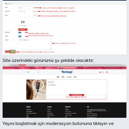
Site üzerindeki görünümü şu şekilde olacaktır;
Yayını başlatmak için moderasyon butonuna tıklayın ve